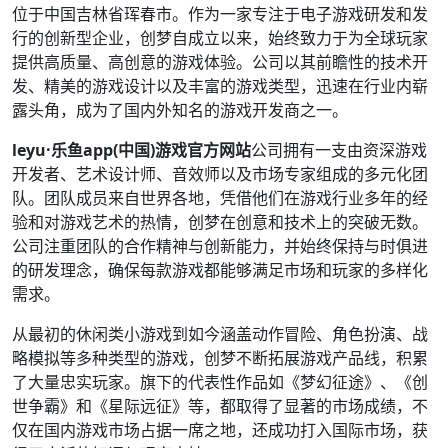
位于中国吉林省珲春市。作为一家专注于电子游戏研发和发
行的创新型企业，创梦自成立以来，始终致力于为全球玩家
提供高质量、高创意的游戏体验。公司以其前瞻性的技术开
发、精美的游戏设计以及丰富的游戏类型，迅速在行业内崭
露头角，成为了国内外知名的游戏开发商之一。
leyu·乐鱼app(中国)游戏官方网站
公司拥有一支由资深游戏
开发者、艺术设计师、音效师以及市场专家组成的多元化团
队。团队成员来自世界各地，凭借他们在游戏行业多年的经
验和对游戏艺术的热情，创梦在创意和技术上的突破无数。
公司注重团队的合作精神与创新能力，并始终保持与时俱进
的研发理念，确保每款游戏都能够满足市场和玩家的多样化
需求。
从最初的休闲类小游戏到如今涵盖动作冒险、角色扮演、战
略模拟等多种类型的游戏，创梦不断拓展游戏产品线，积累
了大量忠实玩家。旗下的代表性作品如《梦幻征途》、《创
世争霸》和《星际远征》等，都取得了显著的市场成绩，不
仅在国内游戏市场占据一席之地，还成功打入国际市场，获