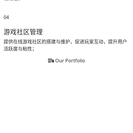
04
游戏社区管理
提供在线游戏社区的搭建与维护，促进玩家互动，提升用户
活跃度与粘性；
Our Portfolio
精品项目