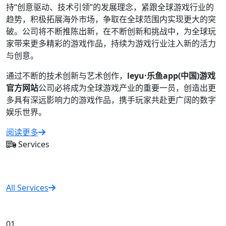
持“创意驱动、技术引领”的发展理念，紧跟全球游戏行业的
趋势，积极拓展海外市场，争取在全球范围内实现更大的突
破。公司将不断推陈出新，在不断创新和挑战中，为全球玩
家带来更多精彩的游戏作品，持续为游戏行业注入新的活力
与创意。
通过不断的技术创新与艺术创作，
leyu·乐鱼app(中国)游戏
官方网站
公司必将成为全球游戏产业的重要一员，创造出更
多具有深远影响力的游戏作品，携手玩家共赴更广阔的数字
娱乐世界。
阅读更多
Services
在线客服
All Services
01