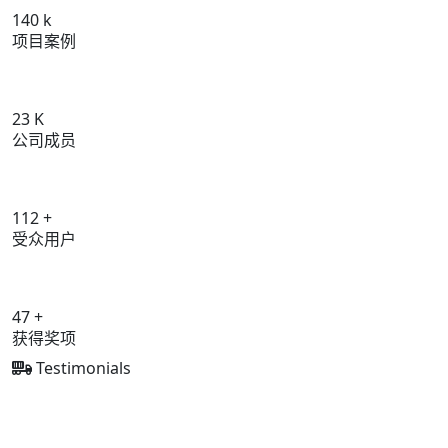
150
k
项目案例
25
K
公司成员
120
+
受众用户
50
+
获得奖项
Testimonials
用户评价